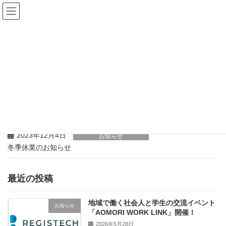
コ
ナ
ン
ビ
テ
ゲ
ン
ー
ツ
シ
へ
ョ
ス
ン
2023年12月
キ
に
ッ
移
プ
動
ホーム
2023年12月
2023年12月4日
お知らせ
冬季休業のお知らせ
最近の投稿
地域で働く社会人と学生の交流イベント
お知らせ
「AOMORI WORK LINK」開催！
2026年5月28日